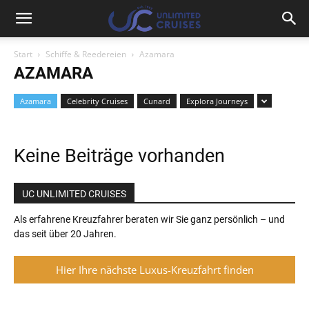
Start
Schiffe & Reedereien
Azamara
AZAMARA
Azamara
Celebrity Cruises
Cunard
Explora Journeys
Keine Beiträge vorhanden
UC UNLIMITED CRUISES
Als erfahrene Kreuzfahrer beraten wir Sie ganz persönlich – und
das seit über 20 Jahren.
Hier Ihre nächste Luxus-Kreuzfahrt finden