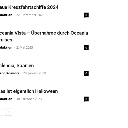
eue Kreuzfahrtschiffe 2024
daktion
-
22. Dezember 2023
0
ceania Vista – Übernahme durch Oceania
ruises
daktion
-
2. Mai 2023
0
alencia, Spanien
rnd Reimers
-
29. Januar 2019
0
as ist eigentlich Halloween
daktion
-
30. Oktober 2023
0