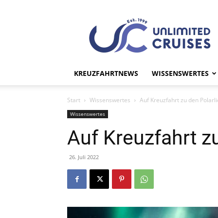
UC
Unlimited
Cruises
KREUZFAHRTNEWS
WISSENSWERTES
Start
Wissenswertes
Auf Kreuzfahrt zu den Polarl
Wissenswertes
Auf Kreuzfahrt zu
26. Juli 2022