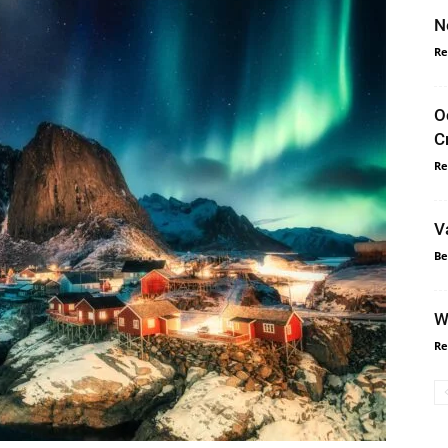
N
Re
O
C
Re
V
Be
W
Re