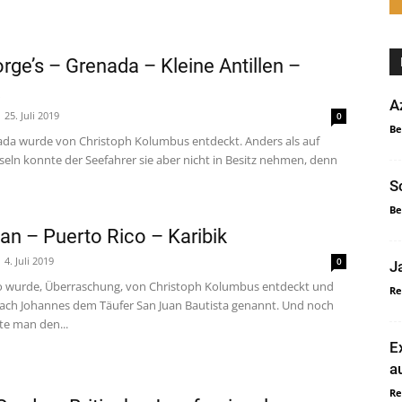
orge’s – Grenada – Kleine Antillen –
A
25. Juli 2019
0
Be
da wurde von Christoph Kolumbus entdeckt. Anders als auf
seln konnte der Seefahrer sie aber nicht in Besitz nehmen, denn
S
Be
an – Puerto Rico – Karibik
4. Juli 2019
0
J
o wurde, Überraschung, von Christoph Kolumbus entdeckt und
Re
ach Johannes dem Täufer San Juan Bautista genannt. Und noch
te man den...
E
a
Re