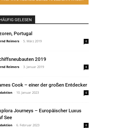
HÄUFIG GELESEN
zoren, Portugal
rnd Reimers
-
5. März 2019
0
chiffsneubauten 2019
rnd Reimers
-
3. Januar 2019
0
ames Cook – einer der großen Entdecker
daktion
-
10. Januar 2023
0
xplora Journeys – Europäischer Luxus
uf See
daktion
-
6. Februar 2023
0