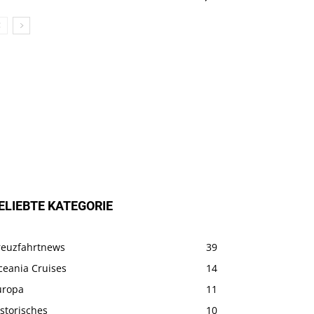
ELIEBTE KATEGORIE
reuzfahrtnews
39
ceania Cruises
14
uropa
11
storisches
10