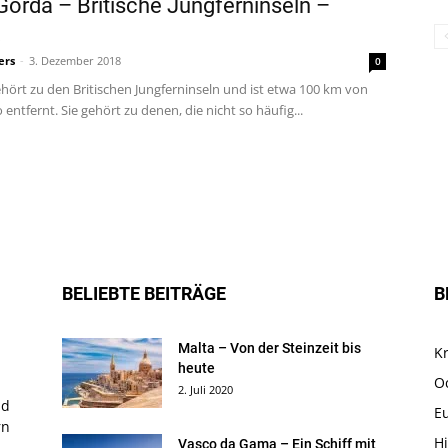
 Gorda – Britische Jungferninseln –
ers
-
3. Dezember 2018
0
ehört zu den Britischen Jungferninseln und ist etwa 100 km von
 entfernt. Sie gehört zu denen, die nicht so häufig...
BELIEBTE BEITRÄGE
B
Malta – Von der Steinzeit bis
K
heute
O
2. Juli 2020
nd
E
rn
Hi
Vasco da Gama – Ein Schiff mit