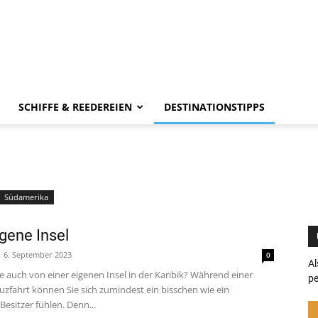
SCHIFFE & REEDEREIEN
DESTINATIONSTIPPS
Südamerika
igene Insel
6. September 2023
0
Al
e auch von einer eigenen Insel in der Karibik? Während einer
pe
uzfahrt können Sie sich zumindest ein bisschen wie ein
-Besitzer fühlen. Denn...