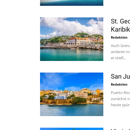
St. Ge
Karibik
Redaktion
-
Auch Grena
anderen In
er stieß...
San Ju
Redaktion
-
Puerto Ric
zunächst n
heute spür