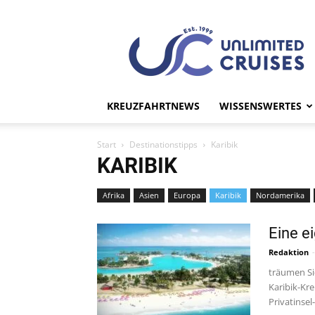
UC
Unlimited
Cruises
KREUZFAHRTNEWS
WISSENSWERTES
Start
Destinationstipps
Karibik
KARIBIK
Afrika
Asien
Europa
Karibik
Nordamerika
Eine e
Redaktion
-
träumen Si
Karibik-Kre
Privatinsel